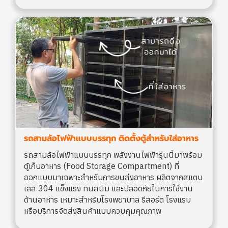
รถสามล้อไฟฟ้าแบบบรรทุก ติดตั้งตู้สำหรับใส่อาหาร
รถสามล้อไฟฟ้าแบบบรรทุก พลังงานไฟฟ้ารุ่นนี้มาพร้อม
ตู้เก็บอาหาร (Food Storage Compartment) ที่
ออกแบบมาเฉพาะสำหรับการขนส่งอาหาร ผลิตจากสแตน
เลส 304 แข็งแรง ทนสนิม และปลอดภัยในการใช้งาน
ด้านอาหาร เหมาะสำหรับโรงพยาบาล รีสอร์ต โรงแรม
หรือบริการจัดส่งสินค้าแบบควบคุมคุณภาพ