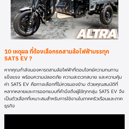
10 เหตุผล ที่ต้องเลือกรถสามล้อไฟฟ้าบรรทุก
SATS EV ?
หากคุณกำลังมองหารถสามล้อไฟฟ้าที่ตอบโจทย์ความทนทาน
แข็งแรง พร้อมความปลอดภัย ความสะดวกสบาย และความคุ้ม
ค่า SATS EV คือทางเลือกที่ไม่ควรมองข้าม ด้วยคุณสมบัติที่
หลากหลายและการออกแบบที่คำนึงถึงผู้ใช้ทุกกลุ่ม SATS EV จึง
เป็นตัวเลือกที่เหมาะสมสำหรับการใช้งานในภาคครัวเรือนและภาค
ธุรกิจ