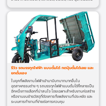
รีวิว รถบรรทุกไฟฟ้า แบบดั้มได้ กดปุ่มดั้มได้เลย และ
ยกดั้มเอง
ในยุคที่พลังงานไฟฟ้าเข้ามามีบทบาทมากขึ้นใน
อุตสาหกรรมต่าง ๆ รถบรรทุกไฟฟ้าแบบดั้มได้ก็กลายเป็น
อีกหนึ่งทางเลือกที่น่าสนใจ โดยเฉพาะสำหรับงานก่อสร้าง
หรืองานขนย้ายวัสดุที่ต้องการทั้งพลังงานที่ประหยัด และ
ระบบการทำงานที่ง่ายต่อการควบคุม