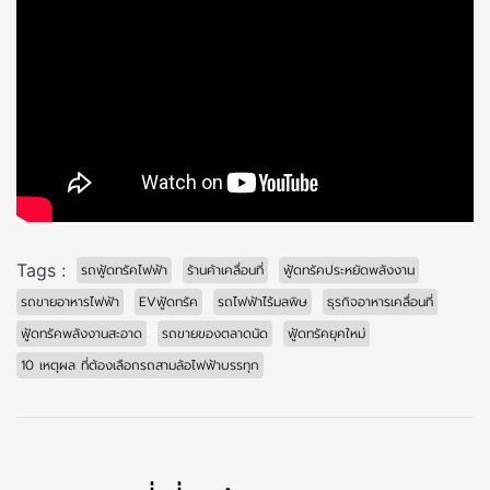
ฃ
Tags :
รถฟู้ดทรัคไฟฟ้า
ร้านค้าเคลื่อนที่
ฟู้ดทรัคประหยัดพลังงาน
รถขายอาหารไฟฟ้า
EVฟู้ดทรัค
รถไฟฟ้าไร้มลพิษ
ธุรกิจอาหารเคลื่อนที่
ฟู้ดทรัคพลังงานสะอาด
รถขายของตลาดนัด
ฟู้ดทรัคยุคใหม่
10 เหตุผล ที่ต้องเลือกรถสามล้อไฟฟ้าบรรทุก