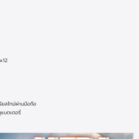
0x12
ยลไทม์ผ่านมือถือ
แบตเตอรี่