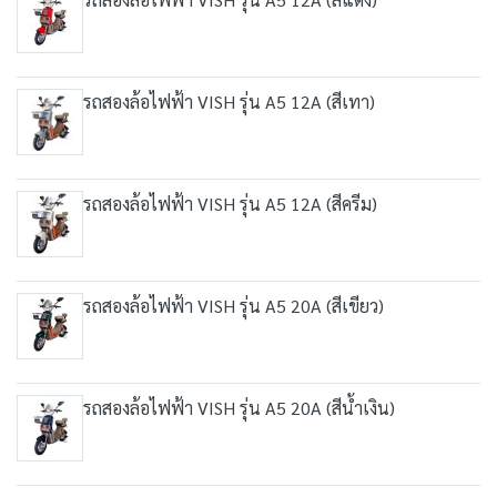
รถสองล้อไฟฟ้า VISH รุ่น A5 12A (สีเทา)
รถสองล้อไฟฟ้า VISH รุ่น A5 12A (สีครีม)
รถสองล้อไฟฟ้า VISH รุ่น A5 20A (สีเขียว)
รถสองล้อไฟฟ้า VISH รุ่น A5 20A (สีน้ำเงิน)