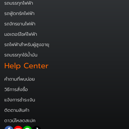
รถบรรทุกไฟฟ้า
รถฟู้ดทรัคไฟฟ้า
รถจักรยานไฟฟ้า
มอเตอร์ไซค์ไฟฟ้า
รถไฟฟ้าสำหรับผู้สูงอายุ
รถบรรทุกใช้น้ำมัน
Help Center
คำถามที่พบบ่อย
วิธีการสั่งซื้อ
แจ้งการชำระเงิน
ติดตามสินค้า
ดาวน์โหลดสเปค